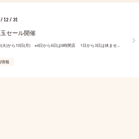
/ 12 / 31
年玉セール開催
1月4日(火)から10日(月) ※4日から6日は6時閉店 1日から3日は休ませていただきます 毎週水曜日定休日ですが5日は営業いたします
着情報