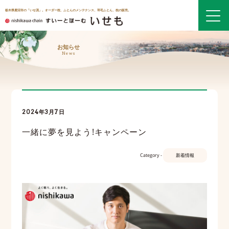
栃木県鹿沼市の「いせ茂」。オーダー枕、ふとんのメンテナンス、羽毛ふとん、枕の販売。
お知らせ
News
2024年3月7日
一緒に夢を見よう!キャンペーン
Category -
新着情報