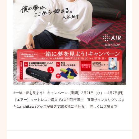
#一緒に夢を見よう! キャンペーン［期間］2月21日（水）～4月7日(日)
［エアー］マットレスご購入で#大谷翔平選手 直筆サイン入りグッズま
たはnishikawaグッズが抽選で50名様に当たる! 詳しくは店舗まで